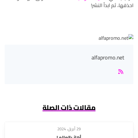
احذفها، ثم ابدأ النشر!
alfapromo.net
مقالات ذات الصلة
29 أبريل، 2024
أهلاً بالعالم !